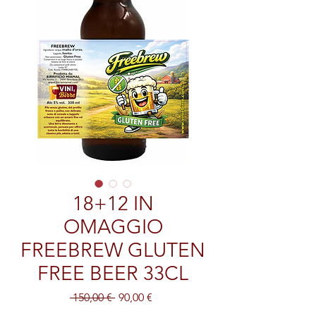
18+12 IN
OMAGGIO
FREEBREW GLUTEN
FREE BEER 33CL
Prezzo
Prezzo
 150,00 € 
90,00 €
regolare
scontato