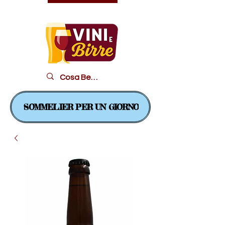
Il piacere in un bicchiere...
SOMMELIER PER UN GIORNO