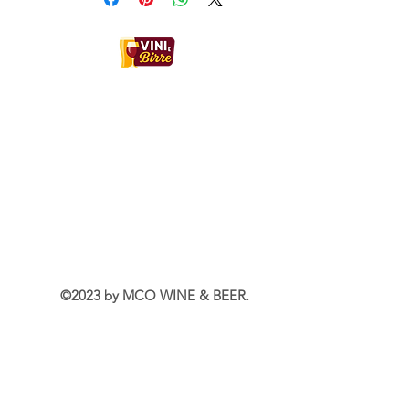
Contatti:
MCO WINE & BEER
Sede Legale
Via Filippo Turati 3, 24068, Seriate (BG)
Italia
WhatsApp
+39 350 022 4409
Email:
mcowineandbeer@gmail.com
Rappresentante legale: Borin Enrico
P.IVA: IT04679990160
©2023 by MCO WINE & BEER.
©2025 by MCO WINE & BEER.
Info Utili
Puoi ritirare il tuo ordine presso: