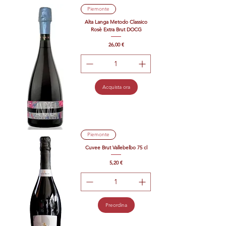
Piemonte
Alta Langa Metodo Classico
Rosè Extra Brut DOCG
Prezzo
26,00 €
Acquista ora
Piemonte
Cuvee Brut Vallebelbo 75 cl
Prezzo
5,20 €
Preordina