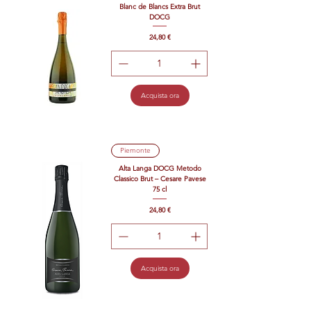
Blanc de Blancs Extra Brut
DOCG
Prezzo
24,80 €
Acquista ora
Piemonte
Alta Langa DOCG Metodo
Classico Brut – Cesare Pavese
75 cl
Prezzo
24,80 €
Acquista ora