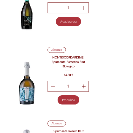
Acquista ora
Abruzzo
NONTISCORDARDIME!
Spumante Passerina Brut
Biologico
Prezzo
14,30 €
Preordina
Abruzzo
Spumante Rosato Brut