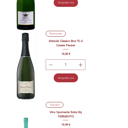
Acquista ora
Piemonte
Metodo Classico Brut 75 cl
Cesare Pavese
Prezzo
14,00 €
Acquista ora
Toscana
Vino Spumante Extra Dry
FERMENTO
Prezzo
19,99 €