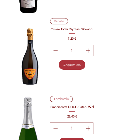
Veneto
Cuvee Extra Dry San Giovanni
Prezzo
7,20 €
Acquista ora
Lombardia
Franciacorta DOCG Saten 75 cl
Prezzo
26,40 €