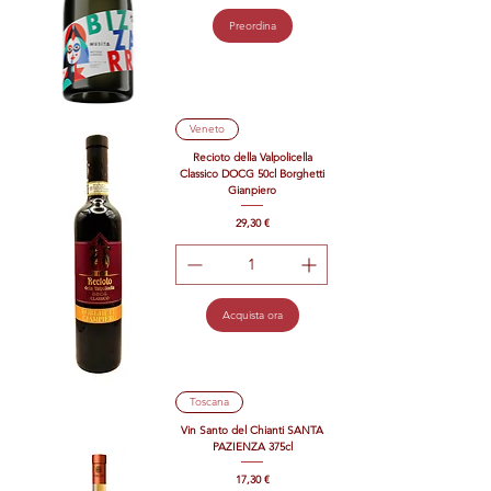
Preordina
Veneto
Recioto della Valpolicella
Classico DOCG 50cl Borghetti
Gianpiero
Prezzo
29,30 €
Acquista ora
Toscana
Vin Santo del Chianti SANTA
PAZIENZA 375cl
Prezzo
17,30 €