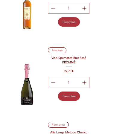
Preordina
Toscana
Vino Spumante Brut Rosé
PROMMÈ
Prezzo
22,70 €
Preordina
Piemonte
Alta Langa Metodo Classico