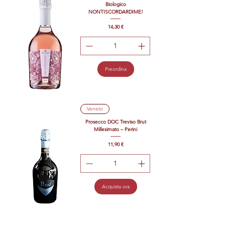
Biologico
NONTISCORDARDIME!
Prezzo
14,30 €
Preordina
Veneto
Prosecco DOC Treviso Brut
Millesimato – Perini
Prezzo
11,90 €
Acquista ora