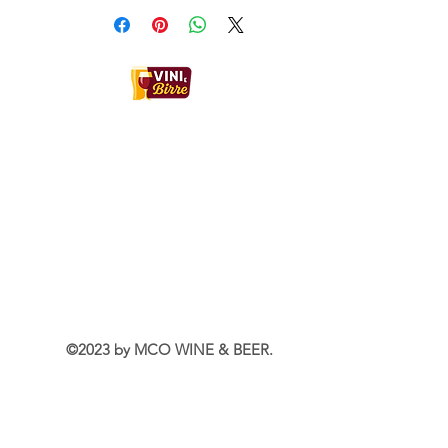
Contatti:
MCO WINE & BEER
Sede Legale
Via Filippo Turati 3, 24068, Seriate (BG)
Italia
WhatsApp
+39 350 022 4409
Email:
mcowineandbeer@gmail.com
Rappresentante legale: Borin Enrico
P.IVA: IT04679990160
©2023 by MCO WINE & BEER.
©2025 by MCO WINE & BEER.
Info Utili