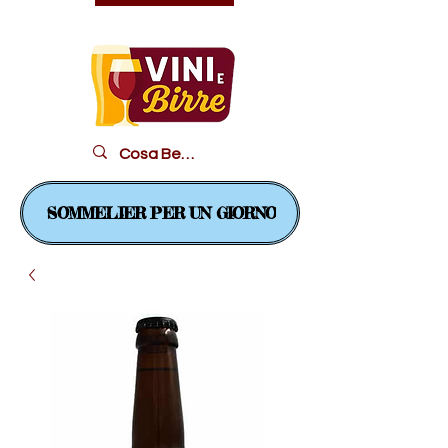
Il piacere in un bicchiere...
SOMMELIER PER UN GIORNO