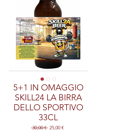
5+1 IN OMAGGIO
SKILL24 LA BIRRA
DELLO SPORTIVO
33CL
Prezzo
Prezzo
 30,00 € 
25,00 €
regolare
scontato