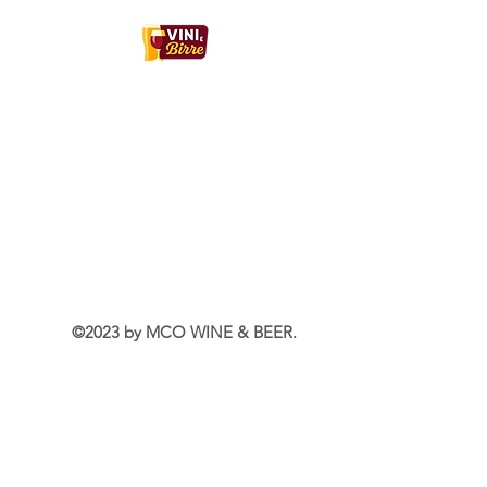
GUSTOBirra eclettica con note tropicali e
fresca resina di pino.
TEMPERATURA DI SERVIZIO 7°C
5,0% VOL.
Contatti:
MCO WINE & BEER
Sede Legale
Via Filippo Turati 3, 24068, Seriate (BG)
Italia
WhatsApp
+39 350 022 4409
Email:
mcowineandbeer@gmail.com
Rappresentante legale: Borin Enrico
P.IVA: IT04679990160
©2023 by MCO WINE & BEER.
©2025 by MCO WINE & BEER.
Info Utili
Puoi ritirare il tuo ordine presso:
📍Bergamo | Seriate | Alzano Lombardo