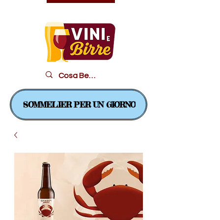
Il piacere in un bicchiere...
SOMMELIER PER UN GIORNO