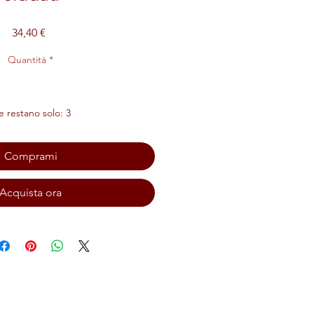
Prezzo
34,40 €
Quantità
*
 restano solo: 3
Comprami
Acquista ora