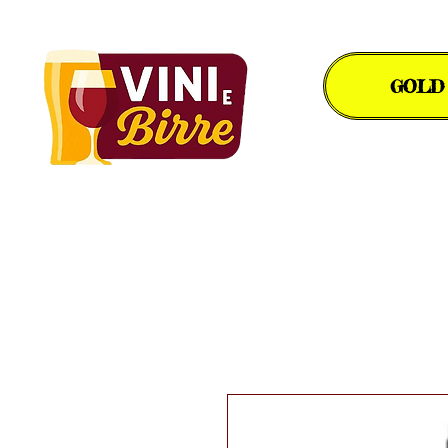
GOLD
Il piacere in un bicchiere.
Birre Artigianali
Bollicine