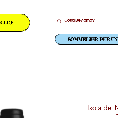
 CLUB
SOMMELIER PER UN
..
Vini Bianchi
Vini Rossi
Isola dei