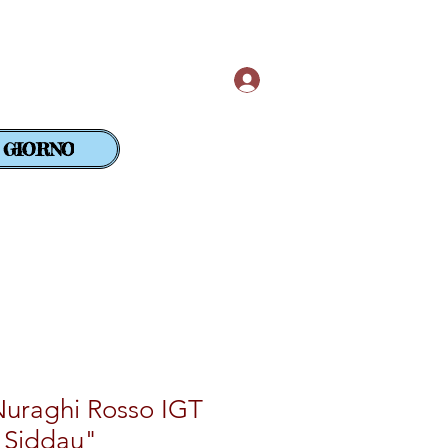
Accedi
 GIORNO
SuperAlcolici
GOLD CLUB
 Nuraghi Rosso IGT
"Siddau"