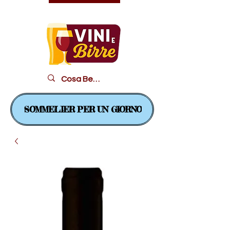
Il piacere in un bicchiere...
SOMMELIER PER UN GIORNO