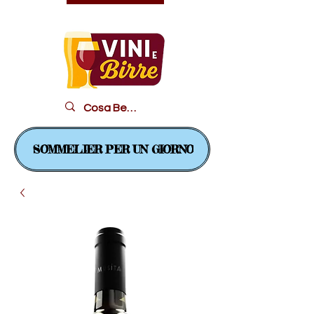
Il piacere in un bicchiere...
SOMMELIER PER UN GIORNO