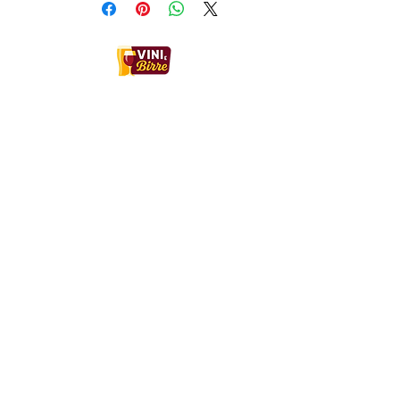
Contatti:
MCO WINE & BEER
Sede Legale
Via Filippo Turati 3, 24068, Seriate (BG)
Italia
WhatsApp
+39 350 022 4409
Email:
mcowineandbeer@gmail.com
Rappresentante legale: Borin Enrico
P.IVA: IT04679990160
©2023 by MCO WINE & BEER.
©2025 by MCO WINE & BEER.
Info Utili