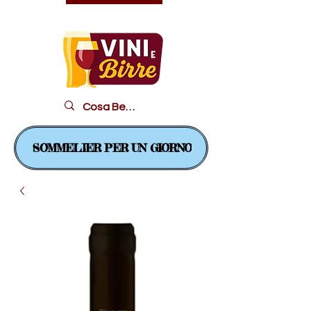
Il piacere in un bicchiere...
SOMMELIER PER UN GIORNO