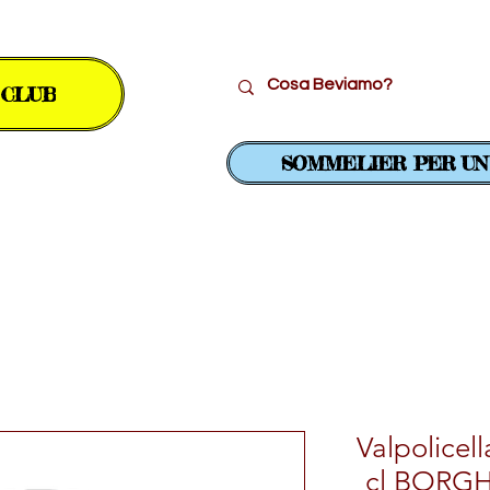
 CLUB
SOMMELIER PER UN
..
Vini Bianchi
Vini Rossi
Valpolicel
cl BORG