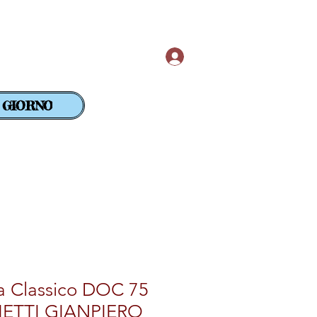
Accedi
 GIORNO
SuperAlcolici
GOLD CLUB
la Classico DOC 75
HETTI GIANPIERO