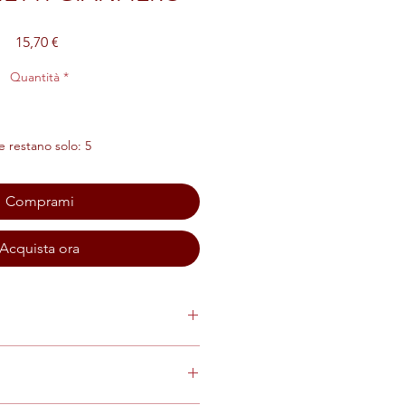
Prezzo
15,70 €
Quantità
*
 restano solo: 5
Comprami
Acquista ora
dinella, 5% Molinara