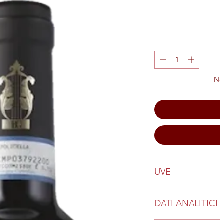
Ne
UVE
85% Corvina, 10% Ron
DATI ANALITICI