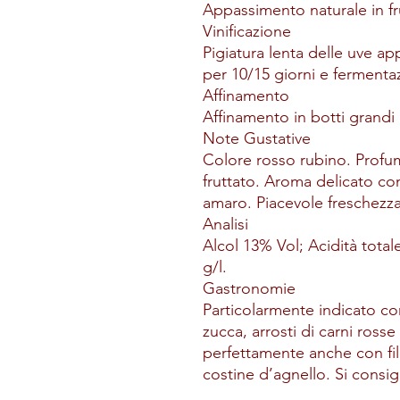
Appassimento naturale in fru
Vinificazione
Pigiatura lenta delle uve ap
per 10/15 giorni e fermentaz
Affinamento
Affinamento in botti grandi 
Note Gustative
Colore rosso rubino. Profum
fruttato. Aroma delicato c
amaro. Piacevole freschezza 
Analisi
Alcol 13% Vol; Acidità total
g/l.
Gastronomie
Particolarmente indicato con
zucca, arrosti di carni ross
perfettamente anche con file
costine d’agnello. Si consigl