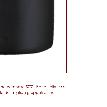
one Veronese 80%, Rondinella 20%.
 dei migliori grappoli a fine