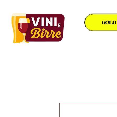
GOLD
Il piacere in un bicchiere.
Birre Artigianali
Bollicine