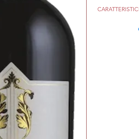
Alcool: 13 % vol.
CARATTERISTI
Colore rosso rubino in
profumo di viola tipic
seguito intense note d
conferiscono a quest
austero. Al palato ris
Temperatura di serviz