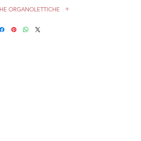
CHE ORGANOLETTICHE
tenso. Al caratteristico, delicato
o della varietà Corvina fanno
i frutta rossa sotto spirito, che
o vino un carattere elegante e
ulta secco, avvolgente e strutturato.
io: 18° C