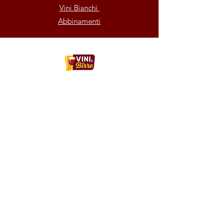
Vini Bianchi
Abbinamenti
Contatti:
MCO WINE & BEER
Sede Legale
Via Filippo Turati 3, 24068, Seriate (BG)
Italia
WhatsApp
+39 350 022 4409
Email:
mcowineandbeer@gmail.com
Rappresentante legale: Borin Enrico
P.IVA: IT04679990160
©2023 by MCO WINE & BEER.
©2025 by MCO WINE & BEER.