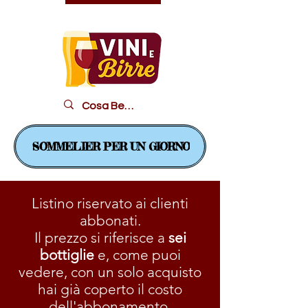
Il piacere in un bicchiere...
SOMMELIER PER UN GIORNO
Listino riservato ai clienti
abbonati.
Il prezzo si riferisce a
sei
bottiglie
e, come puoi
vedere, con un solo acquisto
hai già coperto il costo
dell'abbonamento.